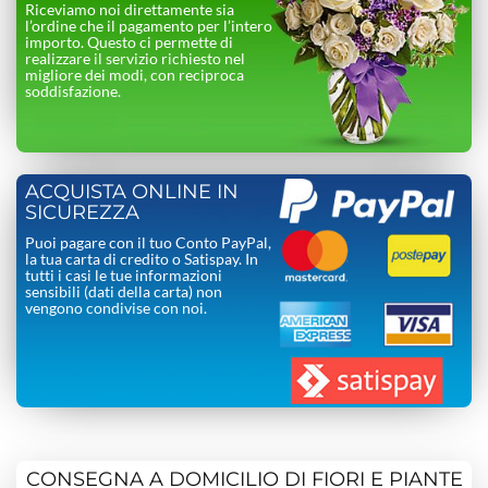
Riceviamo noi direttamente sia
l’ordine che il pagamento per l’intero
importo. Questo ci permette di
realizzare il servizio richiesto nel
migliore dei modi, con reciproca
soddisfazione.
ACQUISTA ONLINE IN
SICUREZZA
Puoi pagare con il tuo Conto PayPal,
la tua carta di credito o Satispay. In
tutti i casi le tue informazioni
sensibili (dati della carta) non
vengono condivise con noi.
CONSEGNA A DOMICILIO DI FIORI E PIANTE