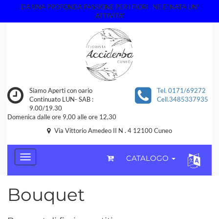
DA UNA PROFONDA PASSIONE PER I FIORI , NE E' NATA UN'
ATTIVITA'
Siamo Aperti con oario
Tel. 0171/69272
Continuato LUN- SAB :
Cell.3485337935
9.00/19.30
Domenica dalle ore 9,00 alle ore 12,30
Via Vittorio Amedeo II N . 4 12100 Cuneo
CATALOGO
Bouquet