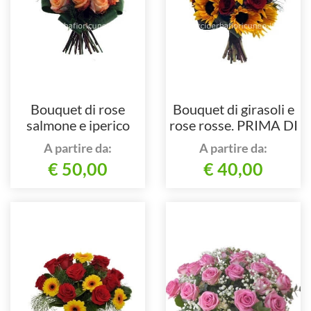
Bouquet di rose
Bouquet di girasoli e
salmone e iperico
rose rosse. PRIMA DI
ORDINARE
A partire da:
A partire da:
CHIEDERE LA
€ 50,00
€ 40,00
DISPONIBILITA´ .TEL
0171692720