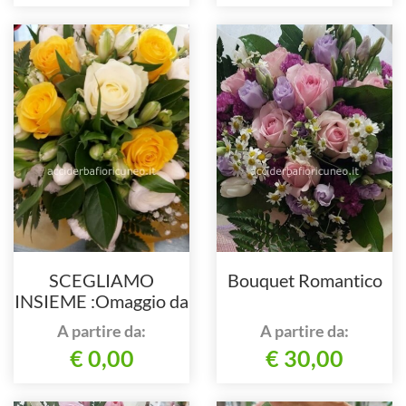
SCEGLIAMO
Bouquet Romantico
INSIEME :Omaggio da
concordare
A partire da:
A partire da:
telefonicamente al
€ 0,00
€ 30,00
nostro numero Tel
.0171692720