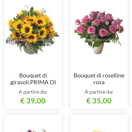
Bouquet di
Bouquet di roselline
girasoli.PRIMA DI
rosa
ORDINARE
A partire da:
A partire da:
CHIEDERE LA
€ 39,00
€ 35,00
DISPONIBILITA´ TEL
0171692720